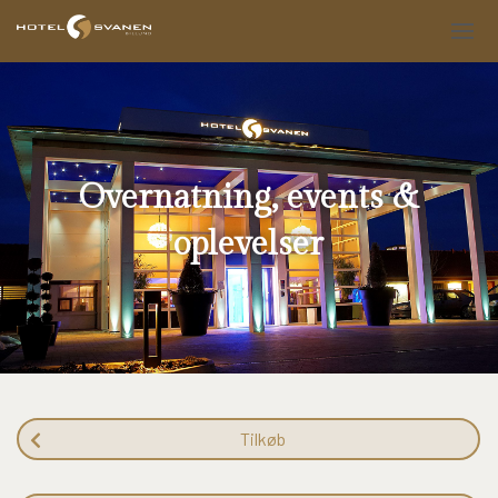
Overnatning, events &
oplevelser
Tilkøb