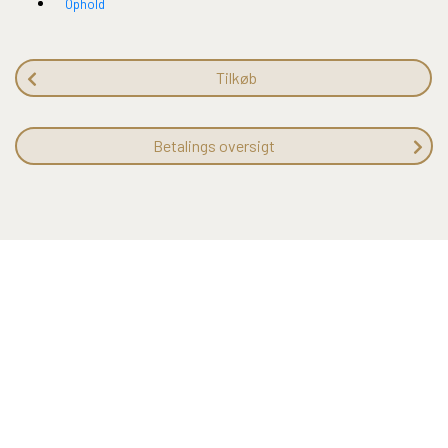
Ophold
Tilkøb
Betalings oversigt
Hotel Svanen, Billund | Nordmarksvej 8 | DK-7190 Billund | +45 75