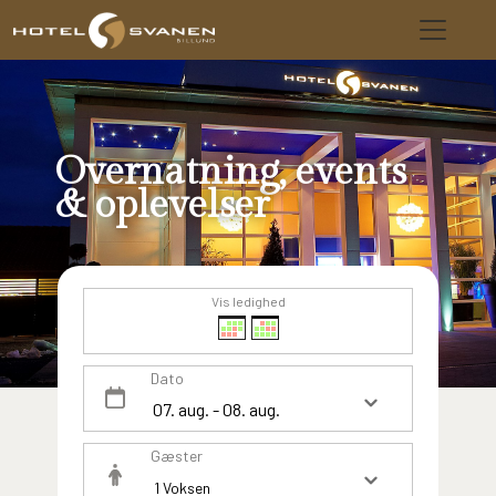
Overnatning, events
& oplevelser
Vis ledighed
Dato
Gæster